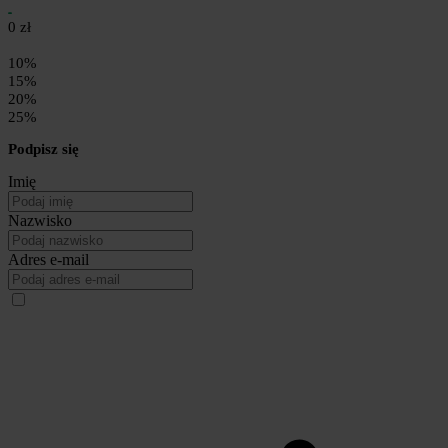
0 zł
10%
15%
20%
25%
Podpisz się
Imię
Nazwisko
Adres e-mail