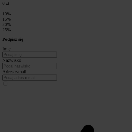
0 zł
10%
15%
20%
25%
Podpisz się
Imię
Nazwisko
Adres e-mail