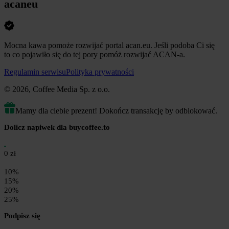
acaneu
Mocna kawa pomoże rozwijać portal acan.eu. Jeśli podoba Ci się
to co pojawiło się do tej pory pomóż rozwijać ACAN-a.
Regulamin serwisu
Polityka prywatności
© 2026, Coffee Media Sp. z o.o.
Mamy dla ciebie prezent! Dokończ transakcję by odblokować.
Dolicz napiwek dla buycoffee.to
0 zł
10%
15%
20%
25%
Podpisz się