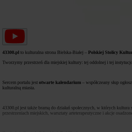
43300.pl
to kulturalna strona Bielska-Białej –
Polskiej Stolicy Kultu
Tworzymy przestrzeń dla miejskiej kultury: tej oddolnej i tej instytucj
Sercem portalu jest
otwarte kalendarium
– współczeany słup ogłosz
kulturalną miasta.
43300.pl jest także bramą do działań społecznych, w których kultu
przestrzeniach miejskich, warsztaty arteterapeutyczne i akcje osadz