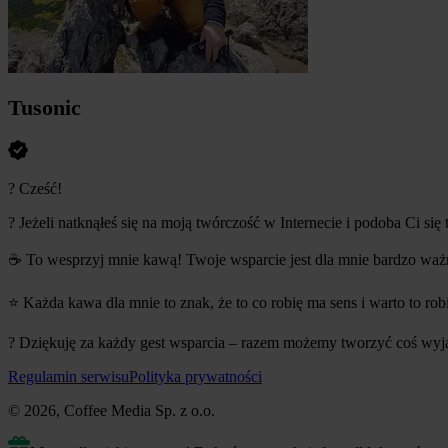
Tusonic
?
Cześć!
?
Jeżeli natknąłeś się na moją twórczość w Internecie i podoba Ci się t
☕
To wesprzyj mnie kawą!
Twoje wsparcie jest dla mnie bardzo waż
⭐
Każda kawa dla mnie to znak, że to co robię ma sens i warto to rob
?
Dziękuję za każdy gest wsparcia – razem możemy tworzyć coś wy
Regulamin serwisu
Polityka prywatności
© 2026, Coffee Media Sp. z o.o.