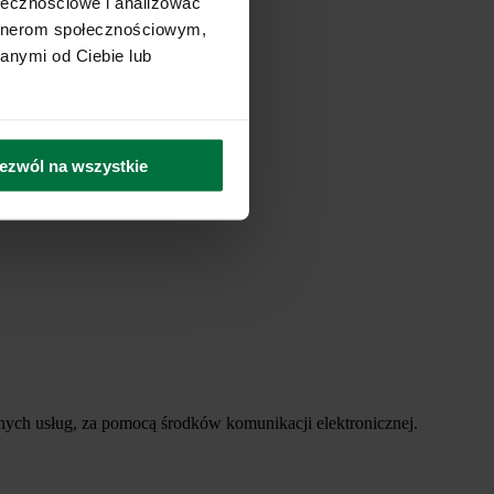
ołecznościowe i analizować
artnerom społecznościowym,
anymi od Ciebie lub
ezwól na wszystkie
ych usług, za pomocą środków komunikacji elektronicznej.