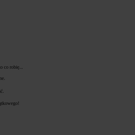
o co robię...
ne.
ić.
jątkowego!