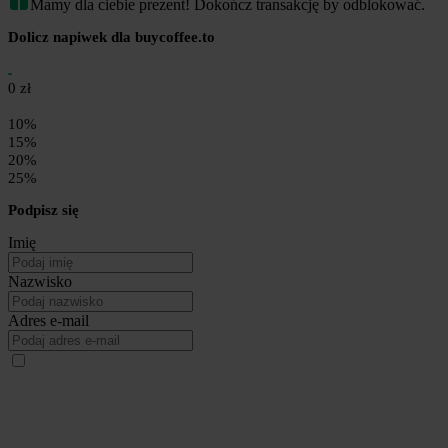
Mamy dla ciebie prezent! Dokończ transakcję by odblokować.
Dolicz napiwek dla buycoffee.to
0 zł
10%
15%
20%
25%
Podpisz się
Imię
Nazwisko
Adres e-mail