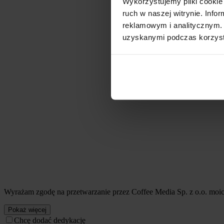
Wykorzystujemy pliki cookie 
ruch w naszej witrynie. Inf
reklamowym i analitycznym. 
uzyskanymi podczas korzysta
Wyrażam zgodę na przetwarzanie przez Coffee Media Sp. z o.o. mo
Pokaż więcej
Chcę dodać dedykację