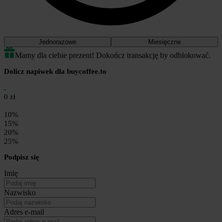
Jednorazowe
Miesięczne
Mamy dla ciebie prezent! Dokończ transakcję by odblokować.
Dolicz napiwek dla buycoffee.to
0 zł
10%
15%
20%
25%
Podpisz się
Imię
Nazwisko
Adres e-mail