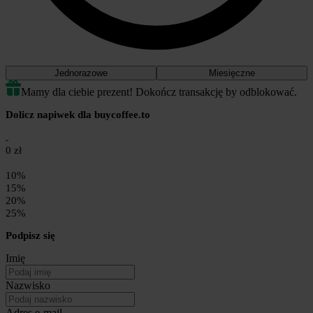
Jednorazowe
Miesięczne
Mamy dla ciebie prezent! Dokończ transakcję by odblokować.
Dolicz napiwek dla buycoffee.to
0 zł
10%
15%
20%
25%
Podpisz się
Imię
Nazwisko
Adres e-mail