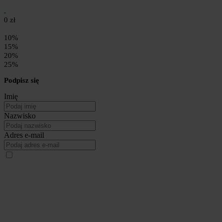
0 zł
10%
15%
20%
25%
Podpisz się
Imię
Nazwisko
Adres e-mail