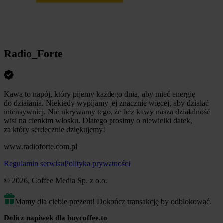
Radio_Forte
Kawa to napój, który pijemy każdego dnia, aby mieć energię
do działania. Niekiedy wypijamy jej znacznie więcej, aby działać
intensywniej. Nie ukrywamy tego, że bez kawy nasza działalność
wisi na cienkim włosku. Dlatego prosimy o niewielki datek,
za który serdecznie dziękujemy!
www.radioforte.com.pl
Regulamin serwisu
Polityka prywatności
© 2026, Coffee Media Sp. z o.o.
Mamy dla ciebie prezent! Dokończ transakcję by odblokować.
Dolicz napiwek dla buycoffee.to