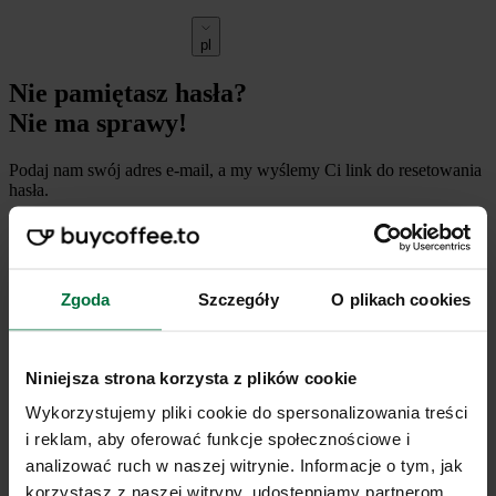
pl
Nie pamiętasz hasła?
Nie ma sprawy!
Podaj nam swój adres e-mail, a my wyślemy Ci link do resetowania
hasła.
Adres e-mail
*
(required)
Wyślij
Zgoda
Szczegóły
O plikach cookies
Niniejsza strona korzysta z plików cookie
Tu Internet mówi: dziękuję!
Wykorzystujemy pliki cookie do spersonalizowania treści
i reklam, aby oferować funkcje społecznościowe i
analizować ruch w naszej witrynie. Informacje o tym, jak
korzystasz z naszej witryny, udostępniamy partnerom