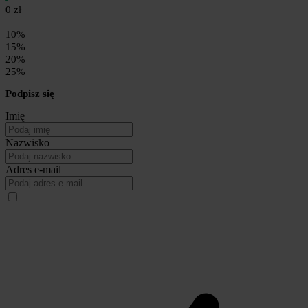
0 zł
10%
15%
20%
25%
Podpisz się
Imię
Nazwisko
Adres e-mail