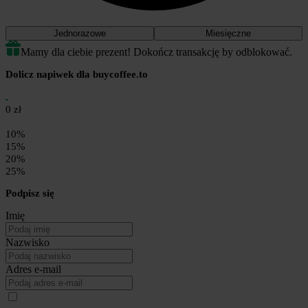
Jednorazowe
Miesięczne
Mamy dla ciebie prezent! Dokończ transakcję by odblokować.
Dolicz napiwek dla buycoffee.to
0 zł
10%
15%
20%
25%
Podpisz się
Imię
Nazwisko
Adres e-mail